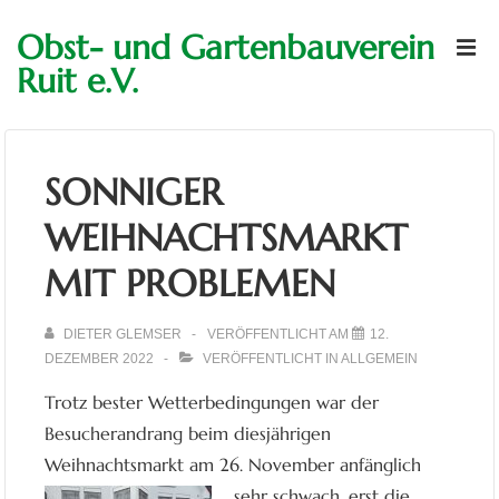
↓
Hauptn
Obst- und Gartenbauverein
Zum
M
Ruit e.V.
Inhalt
SONNIGER
WEIHNACHTSMARKT
MIT PROBLEMEN
DIETER GLEMSER
VERÖFFENTLICHT AM
12.
DEZEMBER 2022
VERÖFFENTLICHT IN
ALLGEMEIN
Trotz bester Wetterbedingungen war der
Besucherandrang beim diesjährigen
Weihnachtsmarkt am 26. Novem
ber anfänglich
sehr schwach, erst die