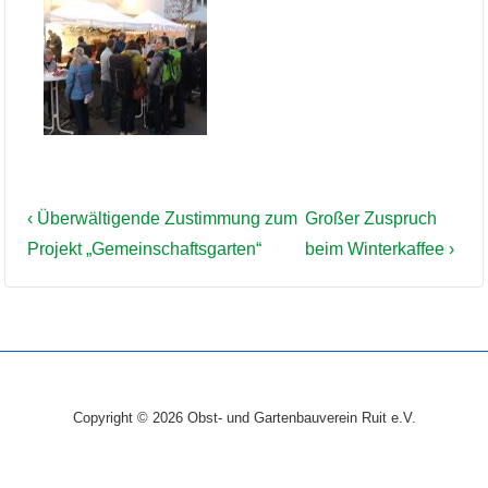
BEITRAGSNAVIGATION
Vorheriger
Nächster
‹ Überwältigende Zustimmung zum
Großer Zuspruch
Beitrag
Beitrag
Projekt „Gemeinschaftsgarten“
beim Winterkaffee ›
ist
ist
Copyright © 2026
Obst- und Gartenbauverein Ruit e.V.