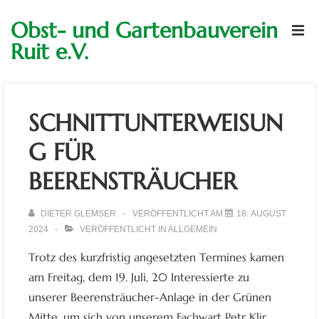
↓
Hauptn
Obst- und Gartenbauverein
Zum
M
Ruit e.V.
Inhalt
SCHNITTUNTERWEISUN
G FÜR
BEERENSTRÄUCHER
DIETER GLEMSER
VERÖFFENTLICHT AM
18. AUGUST
2024
VERÖFFENTLICHT IN
ALLGEMEIN
Trotz des kurzfristig angesetzten Termines kamen
am Freitag, dem 19. Juli, 20 Interessierte zu
unserer Beerensträucher-Anlage in der Grünen
Mitte, um sich von unserem Fachwart Petr Klir