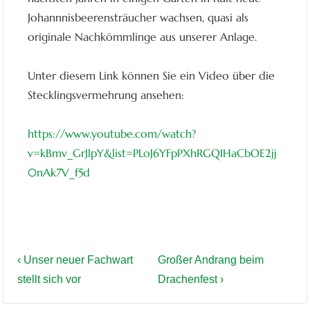
Johannnisbeerensträucher wachsen, quasi als
originale Nachkömmlinge aus unserer Anlage.
Unter diesem Link können Sie ein Video über die
Stecklingsvermehrung ansehen:
https://www.youtube.com/watch?
v=kBmv_GrJlpY&list=PLoJ6YFpPXhRGQIHaCbOE2jj
0nAk7V_f5d
BEITRAGSNAVIGATION
Vorheriger
Nächster
‹ Unser neuer Fachwart
Großer Andrang beim
Beitrag
Beitrag
stellt sich vor
Drachenfest ›
ist
ist