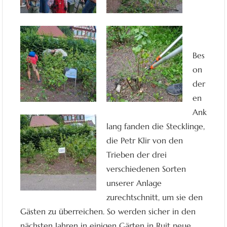
Bes
on
der
en
Ank
lang fanden die Stecklinge,
die Petr Klir von den
Trieben der drei
verschiedenen Sorten
unserer Anlage
zurechtschnitt, um sie den
Gästen zu überreichen. So werden sicher in den
nächsten Jahren in einigen Gärten in Ruit neue