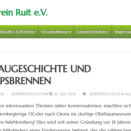
in Ruit e.V.
ktuelles & Berichte
Veranstaltungen
Grundstücksbörse
Impress
AUGESCHICHTE UND
PSBRENNEN
ER
VERÖFFENTLICHT AM
25. JULI 2019
VERÖFFENTLICHT IN
AL
en interessanten Themen näher kennenzulernen, machten sic
6 lernbegierige OGvler nach Glems ins dortige Obstbaumuseum,
en-Württemberg! Dies wird seit seiner Gründung vor 18 Jahren
 Mitgliedern eines Fördervereins betreut, der die zahlreiche