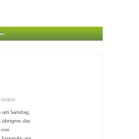
um
LGEMEIN
h am Samstag,
 übrigens das
 von
n Exponate aus