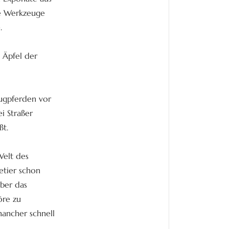
ie Werkzeuge
.
e Äpfel der
ugpferden vor
i Straßer
ßt.
Welt des
etier schon
ber das
öre zu
mancher schnell