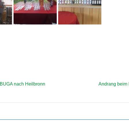
GSNAVIGATION
Nächster
r BUGA nach Heilbronn
Andrang beim 
Beitrag
ist