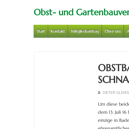
↓
Obst- und Gartenbauvere
Zum
Inhalt
Hauptnavigation
Start
Kontakt
Mitgliedsantrag
Über uns
A
OBSTB
SCHNA
DIETER GLEMS
Um diese beid
dem 13. Juli 1
einzige in Bad
ehrenamtlichen