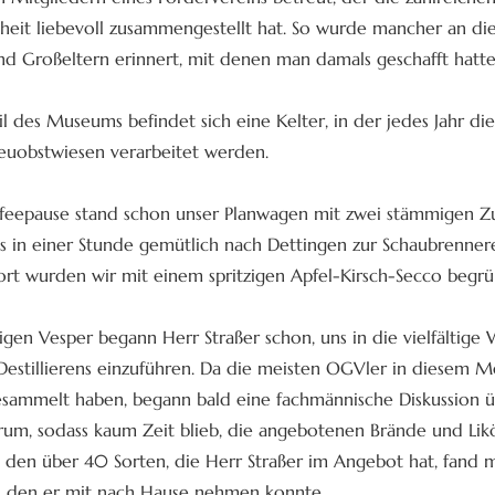
heit liebevoll zusammengestellt hat. So wurde mancher an d
und Großeltern erinnert, mit denen man damals geschafft hatte
il des Museums befindet sich eine Kelter, in der jedes Jahr di
euobstwiesen verarbeitet werden.
ffeepause stand schon unser Planwagen mit zwei stämmigen Z
ns in einer Stunde gemütlich nach Dettingen zur Schaubrennere
ort wurden wir mit einem spritzigen Apfel-Kirsch-Secco begrü
igen Vesper begann Herr Straßer schon, uns in die vielfältige 
estillierens einzuführen. Da die meisten OGVler in diesem M
sammelt haben, begann bald eine fachmännische Diskussion ü
um, sodass kaum Zeit blieb, die angebotenen Brände und Lik
 den über 40 Sorten, die Herr Straßer im Angebot hat, fand 
g, den er mit nach Hause nehmen konnte.