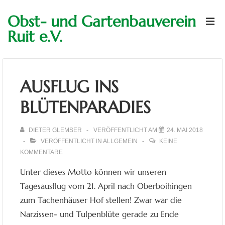
↓
Hauptn
Obst- und Gartenbauverein
Zum
M
Ruit e.V.
Inhalt
AUSFLUG INS
BLÜTENPARADIES
DIETER GLEMSER
VERÖFFENTLICHT AM
24. MAI 2018
VERÖFFENTLICHT IN
ALLGEMEIN
KEINE
KOMMENTARE
Unter dieses Motto können wir unseren
Tagesausflug vom 21. April nach Oberboihingen
zum Tachenhäuser Hof stellen! Zwar war die
Narzissen- und Tulpenblüte gerade zu Ende