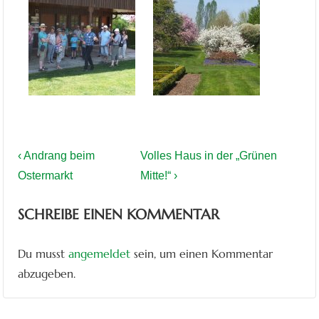
BEITRAGSNAVIGATION
Vorheriger
Nächster
‹ Andrang beim
Volles Haus in der „Grünen
Beitrag
Beitrag
Ostermarkt
Mitte!“ ›
ist
ist
SCHREIBE EINEN KOMMENTAR
Du musst
angemeldet
sein, um einen Kommentar
abzugeben.