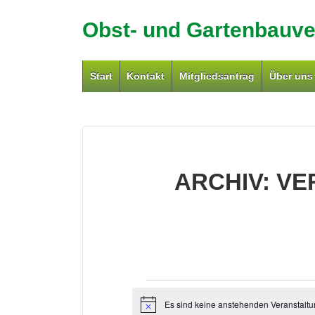
↓
Obst- und Gartenbauver
Zum
Inhalt
Hauptnavigation
Start
Kontakt
Mitgliedsantrag
Über uns
ARCHIV:
VE
VERANSTALTU
Es sind keine anstehenden Veranstalt
H