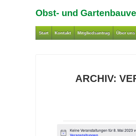
↓
Obst- und Gartenbauver
Zum
Inhalt
Hauptnavigation
Start
Kontakt
Mitgliedsantrag
Über uns
ARCHIV:
VE
VERANSTALTU
Keine Veranstaltungen für 8. Mai 2023 
H
Veranstaltungen
.