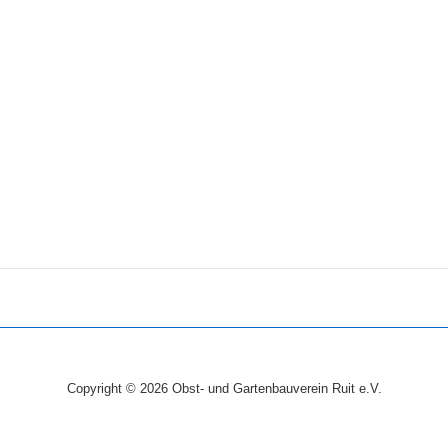
I
C
G
H
T
A
E
T
N
I
-
N
O
A
N
V
I
G
A
T
I
O
Copyright © 2026
Obst- und Gartenbauverein Ruit e.V.
N