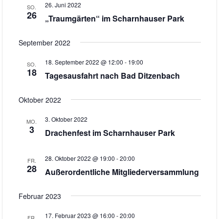
I
26. Juni 2022
-
SO.
26
„Traumgärten“ im Scharnhauser Park
N
O
A
N
September 2022
V
I
18. September 2022 @ 12:00
-
19:00
SO.
G
18
Tagesausfahrt nach Bad Ditzenbach
A
T
Oktober 2022
I
O
3. Oktober 2022
MO.
3
N
Drachenfest im Scharnhauser Park
28. Oktober 2022 @ 19:00
-
20:00
FR.
28
Außerordentliche Mitgliederversammlung
Februar 2023
17. Februar 2023 @ 16:00
-
20:00
FR.