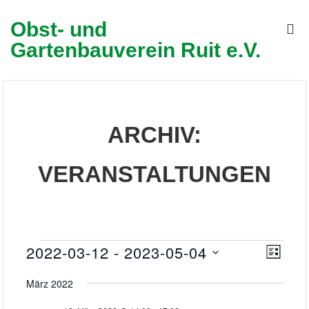
↓
Hauptn
Obst- und
Zum
M
Gartenbauverein Ruit e.V.
Inhalt
ARCHIV:
VERANSTALTUNGEN
VERANSTALTUNGEN
2022-03-12
 - 
2023-05-04
A
V
L
E
I
N
D
S
März 2022
R
a
S
T
A
E