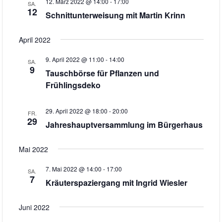
t
12. März 2022 @ 14:00
-
17:00
SA.
I
N
12
Schnittunterweisung mit Martin Krinn
u
S
C
m
T
H
April 2022
w
A
T
L
ä
9. April 2022 @ 11:00
-
14:00
SA.
E
9
T
h
Tauschbörse für Pflanzen und
U
N
Frühlingsdeko
l
N
e
-
G
29. April 2022 @ 18:00
-
20:00
n
FR.
N
A
29
Jahreshauptversammlung im Bürgerhaus
.
N
A
S
V
Mai 2022
I
I
C
7. Mai 2022 @ 14:00
-
17:00
SA.
7
G
H
Kräuterspaziergang mit Ingrid Wiesler
T
A
E
Juni 2022
T
N